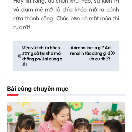
Hãy tin rằng, dù chọn khối nào, sự kiên trì
và đam mê mới là chìa khóa mở ra cánh
cửa thành công. Chúc bạn có một mùa thi
rực rỡ!
Đ
Mẹo vặt chữa hóc x
Adrenaline là gì? Ad
ương cá tại nhà mà
renalin tác dụng gì đ
i
không phải ai cũng b
ến cơ thể?
ề
iết
u
h
Bài cùng chuyên mục
ư
ớ
n
g