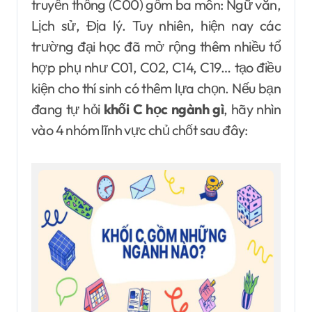
truyền thống (C00) gồm ba môn: Ngữ văn,
Lịch sử, Địa lý. Tuy nhiên, hiện nay các
trường đại học đã mở rộng thêm nhiều tổ
hợp phụ như C01, C02, C14, C19… tạo điều
kiện cho thí sinh có thêm lựa chọn. Nếu bạn
đang tự hỏi
khối C học ngành gì
, hãy nhìn
vào 4 nhóm lĩnh vực chủ chốt sau đây: