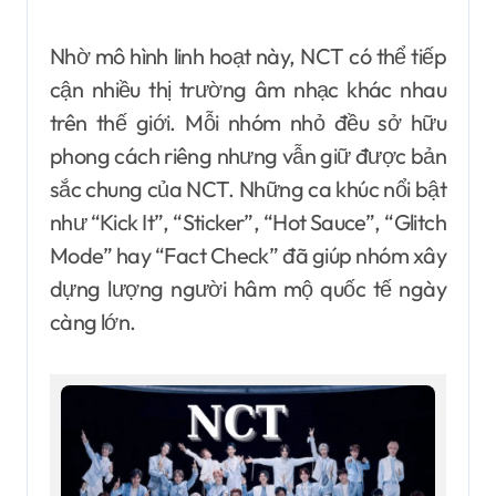
Nhờ mô hình linh hoạt này, NCT có thể tiếp
cận nhiều thị trường âm nhạc khác nhau
trên thế giới. Mỗi nhóm nhỏ đều sở hữu
phong cách riêng nhưng vẫn giữ được bản
sắc chung của NCT. Những ca khúc nổi bật
như “Kick It”, “Sticker”, “Hot Sauce”, “Glitch
Mode” hay “Fact Check” đã giúp nhóm xây
dựng lượng người hâm mộ quốc tế ngày
càng lớn.