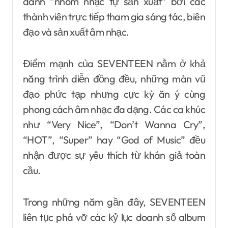
danh “nhóm nhạc tự sản xuất” bởi các
thành viên trực tiếp tham gia sáng tác, biên
đạo và sản xuất âm nhạc.
Điểm mạnh của SEVENTEEN nằm ở khả
năng trình diễn đồng đều, những màn vũ
đạo phức tạp nhưng cực kỳ ăn ý cùng
phong cách âm nhạc đa dạng. Các ca khúc
như “Very Nice”, “Don’t Wanna Cry”,
“HOT”, “Super” hay “God of Music” đều
nhận được sự yêu thích từ khán giả toàn
cầu.
Trong những năm gần đây, SEVENTEEN
liên tục phá vỡ các kỷ lục doanh số album