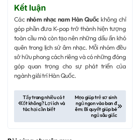
Kết luận
Các
nhóm nhạc nam Hàn Quốc
không chỉ
góp phần đưa K-pop trở thành hiện tượng
toàn cầu mà còn tạo nên những dấu ấn khó
quên trong lịch sử âm nhạc. Mỗi nhóm đều
sở hữu phong cách riêng và có những đóng
góp quan trọng cho sự phát triển của
ngành giải trí Hàn Quốc.
Đ
Tẩy trang nhiều có t
Mẹo giúp trẻ sơ sinh
ốt không? Lợi ích và
ngủ ngon vào ban đ
i
tác hại cần biết
êm: Bí quyết giúp bé
ề
ngủ sâu giấc
u
h