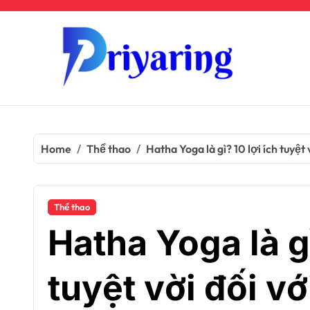
Skip
to
content
Home
Thể thao
Hatha Yoga là gì? 10 lợi ích tuyệt
Thể thao
Hatha Yoga là gì
tuyệt vời đối v