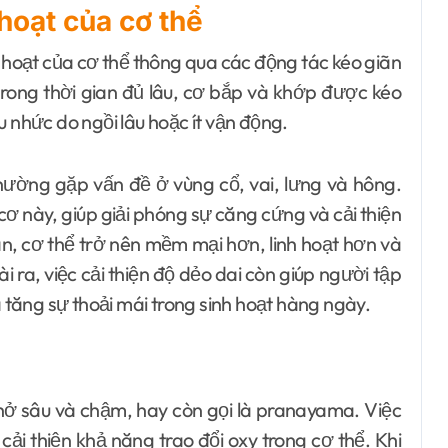
 hoạt của cơ thể
h hoạt của cơ thể thông qua các động tác kéo giãn
trong thời gian đủ lâu, cơ bắp và khớp được kéo
u nhức do ngồi lâu hoặc ít vận động.
hường gặp vấn đề ở vùng cổ, vai, lưng và hông.
ơ này, giúp giải phóng sự căng cứng và cải thiện
n, cơ thể trở nên mềm mại hơn, linh hoạt hơn và
ra, việc cải thiện độ dẻo dai còn giúp người tập
à tăng sự thoải mái trong sinh hoạt hàng ngày.
thở sâu và chậm, hay còn gọi là pranayama. Việc
cải thiện khả năng trao đổi oxy trong cơ thể. Khi