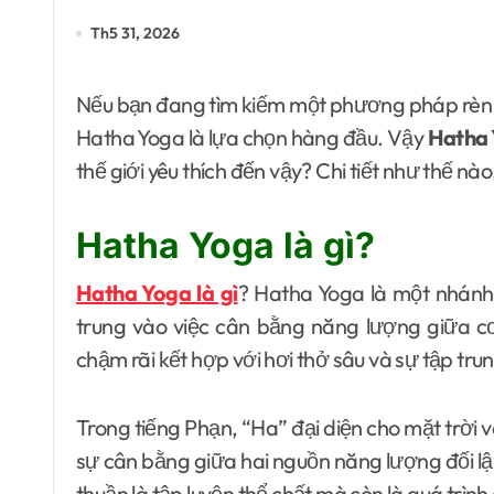
Th5 31, 2026
Nếu bạn đang tìm kiếm một phương pháp rèn luyện giúp cân bằng giữa thể chất và tinh thần thì
Hatha Yoga là lựa chọn hàng đầu. Vậy
Hatha 
thế giới yêu thích đến vậy? Chi tiết như thế nào
Hatha Yoga là gì?
Hatha Yoga là gì
? Hatha Yoga là một nhánh
trung vào việc cân bằng năng lượng giữa cơ
chậm rãi kết hợp với hơi thở sâu và sự tập tru
Trong tiếng Phạn, “Ha” đại diện cho mặt trời 
sự cân bằng giữa hai nguồn năng lượng đối lậ
thuần là tập luyện thể chất mà còn là quá trìn