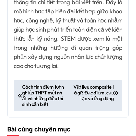
thông tin chi tiết trong bài viết trên. Đây là
mô hình học tập hiện đại kết hợp giữa khoa
học, công nghệ, kỹ thuật và toán học nhằm
giúp học sinh phát triển toàn diện cả về kiến
thức lẫn kỹ năng. STEM được xem là một
trong những hướng đi quan trọng góp
phần xây dựng nguồn nhân lực chất lượng
cao cho tương lai.
Đ
Cách tính điểm tốt n
Vật liệu composite l
ghiệp THPT mới nh
à gì? Đặc điểm, cấu
i
ất và những điều thí
tạo và ứng dụng
ề
sinh cần biết
u
h
Bài cùng chuyên mục
ư