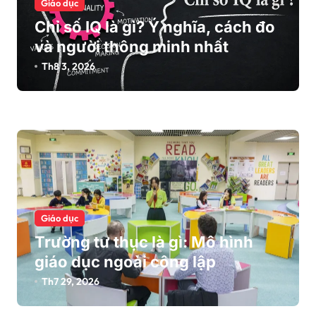
Giáo dục
Chỉ số IQ là gì? Ý nghĩa, cách đo
và người thông minh nhất
Th8 3, 2026
Giáo dục
Trường tư thục là gì: Mô hình
giáo dục ngoài công lập
Th7 29, 2026