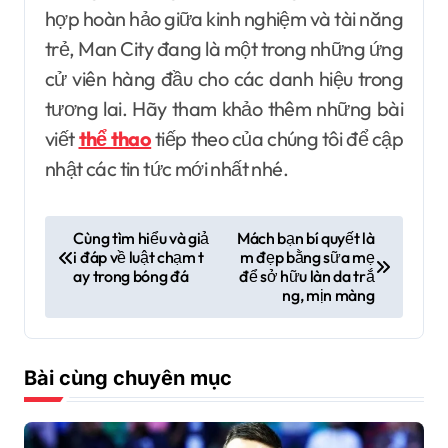
hợp hoàn hảo giữa kinh nghiệm và tài năng
trẻ, Man City đang là một trong những ứng
cử viên hàng đầu cho các danh hiệu trong
tương lai. Hãy tham khảo thêm những bài
viết
thể thao
tiếp theo của chúng tôi để cập
nhật các tin tức mới nhất nhé.
Đ
Cùng tìm hiểu và giả
Mách bạn bí quyết là
i đáp về luật chạm t
m đẹp bằng sữa mẹ
i
ay trong bóng đá
để sở hữu làn da trắ
ề
ng, mịn màng
u
h
Bài cùng chuyên mục
ư
ớ