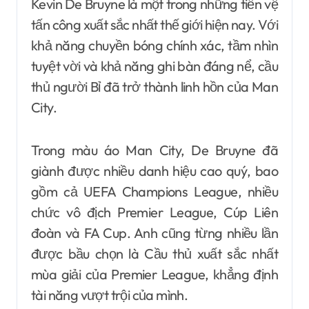
Kevin De Bruyne là một trong những tiền vệ
tấn công xuất sắc nhất thế giới hiện nay. Với
khả năng chuyền bóng chính xác, tầm nhìn
tuyệt vời và khả năng ghi bàn đáng nể, cầu
thủ người Bỉ đã trở thành linh hồn của Man
City.
Trong màu áo Man City, De Bruyne đã
giành được nhiều danh hiệu cao quý, bao
gồm cả UEFA Champions League, nhiều
chức vô địch Premier League, Cúp Liên
đoàn và FA Cup. Anh cũng từng nhiều lần
được bầu chọn là Cầu thủ xuất sắc nhất
mùa giải của Premier League, khẳng định
tài năng vượt trội của mình.