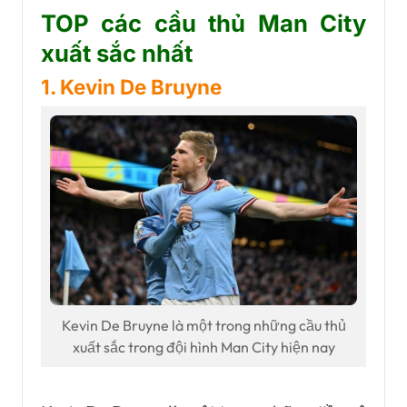
TOP các cầu thủ Man City
xuất sắc nhất
1. Kevin De Bruyne
Kevin De Bruyne là một trong những cầu thủ
xuất sắc trong đội hình Man City hiện nay