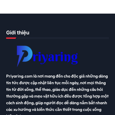
Giới thiệu
Priyaring.com là nơi mang đến cho độc giả những dòng
tin tức được cập nhật liên tục mỗi ngày, nơi mọi thông
tin từ đời sống, thể thao, giáo dục đến những câu hỏi
thường gặp và mẹo vặt hữu ích đều được tổng hợp một
cách sinh động, giúp người đọc dễ dàng nắm bắt nhanh
các xu hướng và kiến thức cần thiết trong cuộc sống