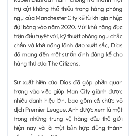
trụ cột không thể thiếu trong hàng phòng
ngự của Manchester City kể từ khi gia nhập
đội bóng vào năm 2020. Với khả năng đọc
trận đấu tuyệt vời, kỹ thuật phòng ngự chắc
chắn và khả năng lãnh đạo xuất sắc, Dias
đã mang đến một sự ổn định đáng kể cho
hàng thủ của The Citizens.
Sự xuất hiện của Dias đã góp phần quan
trọng vào việc giúp Man City giành được
nhiều danh hiệu lớn, bao gồm cả chức vô
địch Premier League. Anh được xem là một
trong những trung vệ hàng đầu thế giới
hiện nay và là một bản hợp đồng thành