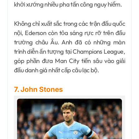
khởi xướng nhiều pha tấn công nguy hiểm.
Không chỉ xuất sắc trong các trận đấu quốc
nội, Ederson còn tỏa sáng rực rỡ trên đấu
trường châu Âu. Anh đã có những màn
trình diễn ấn tượng tại Champions League,
góp phần đưa Man City tiến sâu vào giải
đấu danh giá nhất cấp câu lạc bộ.
7. John Stones