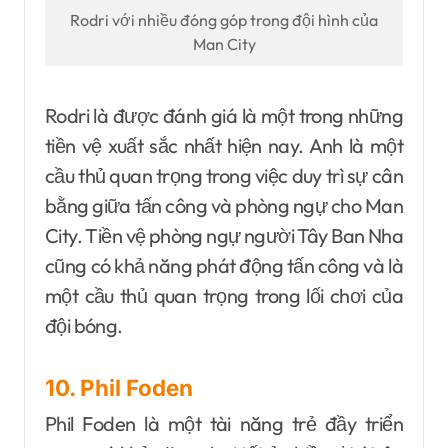
Rodri với nhiều đóng góp trong đội hình của
Man City
Rodri là được đánh giá là một trong những
tiền vệ xuất sắc nhất hiện nay. Anh là một
cầu thủ quan trọng trong việc duy trì sự cân
bằng giữa tấn công và phòng ngự cho Man
City. Tiền vệ phòng ngự người Tây Ban Nha
cũng có khả năng phát động tấn công và là
một cầu thủ quan trọng trong lối chơi của
đội bóng.
10. Phil Foden
Phil Foden là một tài năng trẻ đầy triển