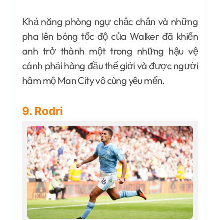
Khả năng phòng ngự chắc chắn và những
pha lên bóng tốc độ của Walker đã khiến
anh trở thành một trong những hậu vệ
cánh phải hàng đầu thế giới và được người
hâm mộ Man City vô cùng yêu mến.
9. Rodri