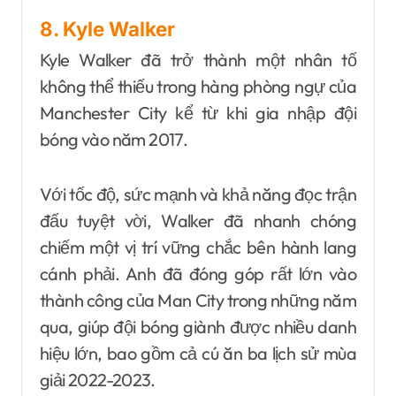
8. Kyle Walker
Kyle Walker đã trở thành một nhân tố
không thể thiếu trong hàng phòng ngự của
Manchester City kể từ khi gia nhập đội
bóng vào năm 2017.
Với tốc độ, sức mạnh và khả năng đọc trận
đấu tuyệt vời, Walker đã nhanh chóng
chiếm một vị trí vững chắc bên hành lang
cánh phải. Anh đã đóng góp rất lớn vào
thành công của Man City trong những năm
qua, giúp đội bóng giành được nhiều danh
hiệu lớn, bao gồm cả cú ăn ba lịch sử mùa
giải 2022-2023.