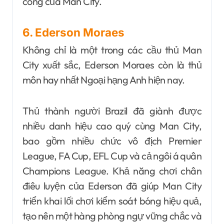
công của Man City.
6. Ederson Moraes
Không chỉ là một trong các cầu thủ Man
City xuất sắc, Ederson Moraes còn là thủ
môn hay nhất Ngoại hạng Anh hiện nay.
Thủ thành người Brazil đã giành được
nhiều danh hiệu cao quý cùng Man City,
bao gồm nhiều chức vô địch Premier
League, FA Cup, EFL Cup và cả ngôi á quân
Champions League. Khả năng chơi chân
điêu luyện của Ederson đã giúp Man City
triển khai lối chơi kiểm soát bóng hiệu quả,
tạo nên một hàng phòng ngự vững chắc và