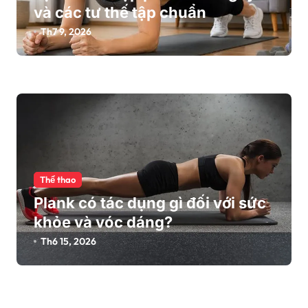
và các tư thế tập chuẩn
Th7 9, 2026
Thể thao
Plank có tác dụng gì đối với sức
khỏe và vóc dáng?
Th6 15, 2026